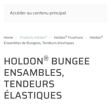
Accéder au contenu principal
®
®
®
Home
Produits Holdon
Holdon
Fixations
Holdon
Ensambles de Bungees, Tendeurs élastiques
®
HOLDON
BUNGEE
ENSAMBLES,
TENDEURS
ÉLASTIQUES