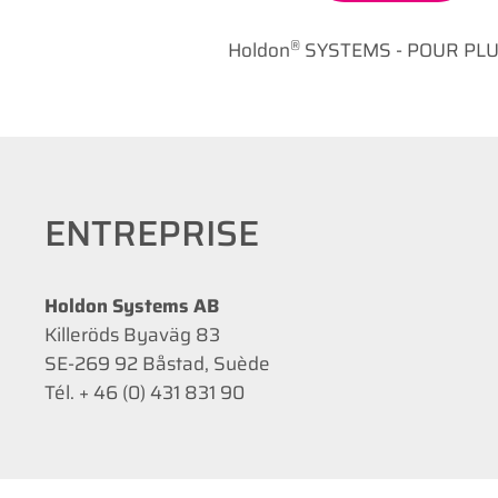
®
Holdon
SYSTEMS - POUR PLU
ENTREPRISE
Holdon Systems AB
Killeröds Byaväg 83
SE-269 92 Båstad, Suède
Tél. + 46 (0) 431 831 90