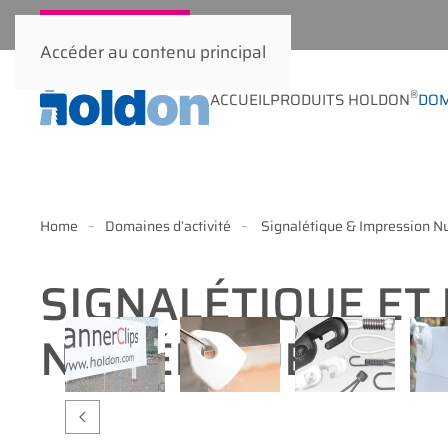
®
Holdon
Shop
Accéder au contenu principal
®
ACCUEIL
PRODUITS HOLDON
DOM
Home
Domaines d’activité
Signalétique & Impression N
SIGNALÉTIQUE ET
NUMÉRIQUE