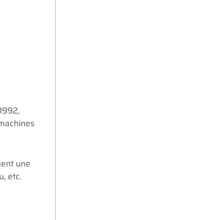
 1992,
 machines
ment une
, etc.