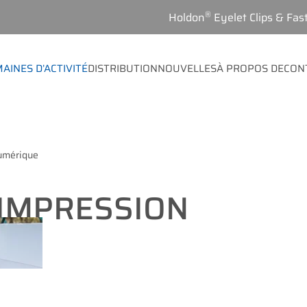
®
Holdon
Eyelet Clips & Fas
AINES D’ACTIVITÉ
DISTRIBUTION
NOUVELLES
À PROPOS DE
CON
umérique
 IMPRESSION