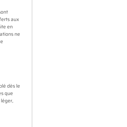
sont
ferts aux
ite en
rations ne
de
blé dès le
es que
léger,