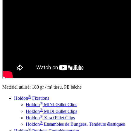
Matériel utilisé: 180 gr / m² tissu, PE bâche
®
Holdon
Fixations
®
Holdon
MINI Œillet Clips
®
Holdon
MIDI Œillet Clips
®
Holdon
Xtra Œillet Clips
®
Holdon
Ensambles de Bungees, Tendeurs élastiques
®
Holdon
Produits Complémentaire