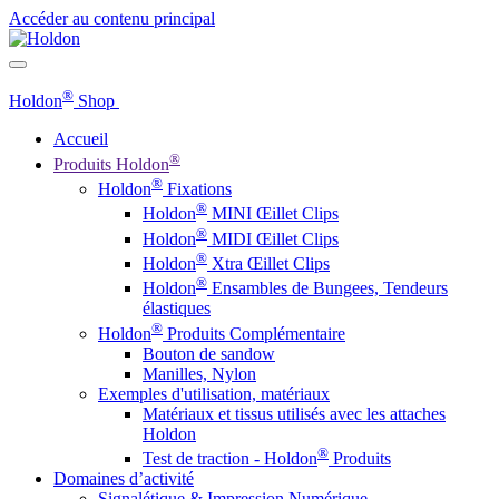
Accéder au contenu principal
®
Holdon
Shop
Accueil
®
Produits Holdon
®
Holdon
Fixations
®
Holdon
MINI Œillet Clips
®
Holdon
MIDI Œillet Clips
®
Holdon
Xtra Œillet Clips
®
Holdon
Ensambles de Bungees, Tendeurs
élastiques
®
Holdon
Produits Complémentaire
Bouton de sandow
Manilles, Nylon
Exemples d'utilisation, matériaux
Matériaux et tissus utilisés avec les attaches
Holdon
®
Test de traction - Holdon
Produits
Domaines d’activité
Signalétique & Impression Numérique