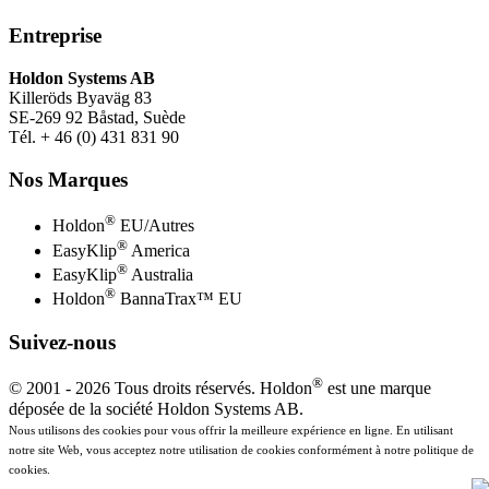
Entreprise
Holdon Systems AB
Killeröds Byaväg 83
SE-269 92 Båstad, Suède
Tél. + 46 (0) 431 831 90
Nos Marques
®
Holdon
EU/Autres
®
EasyKlip
America
®
EasyKlip
Australia
®
Holdon
BannaTrax™ EU
Suivez-nous
®
© 2001 -
2026 Tous droits réservés. Holdon
est une marque
déposée de la société Holdon Systems AB.
Nous utilisons des cookies pour vous offrir la meilleure expérience en ligne. En utilisant
notre site Web, vous acceptez notre utilisation de cookies conformément à notre politique de
cookies.