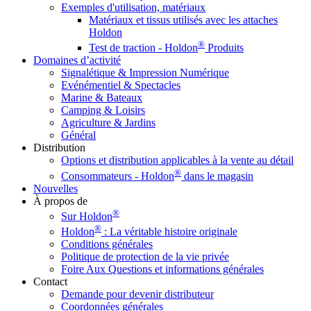
Exemples d'utilisation, matériaux
Matériaux et tissus utilisés avec les attaches
Holdon
®
Test de traction - Holdon
Produits
Domaines d’activité
Signalétique & Impression Numérique
Evénémentiel & Spectacles
Marine & Bateaux
Camping & Loisirs
Agriculture & Jardins
Général
Distribution
Options et distribution applicables à la vente au détail
®
Consommateurs - Holdon
dans le magasin
Nouvelles
À propos de
®
Sur Holdon
®
Holdon
: La véritable histoire originale
Conditions générales
Politique de protection de la vie privée
Foire Aux Questions et informations générales
Contact
Demande pour devenir distributeur
Coordonnées générales