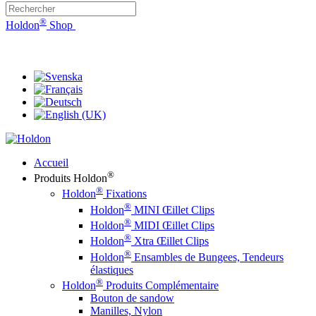
®
Holdon
Shop
®
Holdon
Eyelet Clips & Faster Fasteners
Accueil
®
Produits Holdon
®
Holdon
Fixations
®
Holdon
MINI Œillet Clips
®
Holdon
MIDI Œillet Clips
®
Holdon
Xtra Œillet Clips
®
Holdon
Ensambles de Bungees, Tendeurs
élastiques
®
Holdon
Produits Complémentaire
Bouton de sandow
Manilles, Nylon