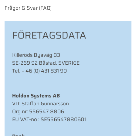
Frågor & Svar (FAQ)
FÖRETAGS­DATA
Killeröds Byaväg 83
SE-269 92 Båstad, SVERIGE
Tel. + 46 (0) 431 831 90
Holdon Systems AB
VD: Staffan Gunnarsson
Org.nr: 556547 8806
EU VAT-no : SE556547880601