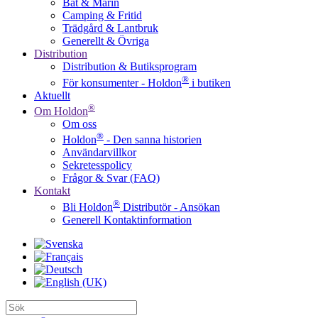
Båt & Marin
Camping & Fritid
Trädgård & Lantbruk
Generellt & Övriga
Distribution
Distribution & Butiksprogram
®
För konsumenter - Holdon
i butiken
Aktuellt
®
Om Holdon
Om oss
®
Holdon
- Den sanna historien
Användarvillkor
Sekretesspolicy
Frågor & Svar (FAQ)
Kontakt
®
Bli Holdon
Distributör - Ansökan
Generell Kontaktinformation