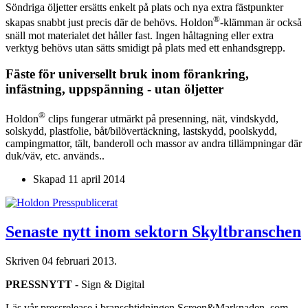
Söndriga öljetter ersätts enkelt på plats och nya extra fästpunkter
®
skapas snabbt just precis där de behövs. Holdon
-klämman är också
snäll mot materialet det håller fast. Ingen håltagning eller extra
verktyg behövs utan sätts smidigt på plats med ett enhandsgrepp.
Fäste för universellt bruk inom förankring,
infästning, uppspänning - utan öljetter
®
Holdon
clips fungerar utmärkt på presenning, nät, vindskydd,
solskydd, plastfolie, båt/bilövertäckning, lastskydd, poolskydd,
campingmattor, tält, banderoll och massor av andra tillämpningar där
duk/väv, etc. används..
Skapad
11 april 2014
Senaste nytt inom sektorn Skyltbranschen
Skriven
04 februari 2013
.
PRESSNYTT
- Sign & Digital
Läs vår pressrelease i branschtidningen Screen&Marknaden, som