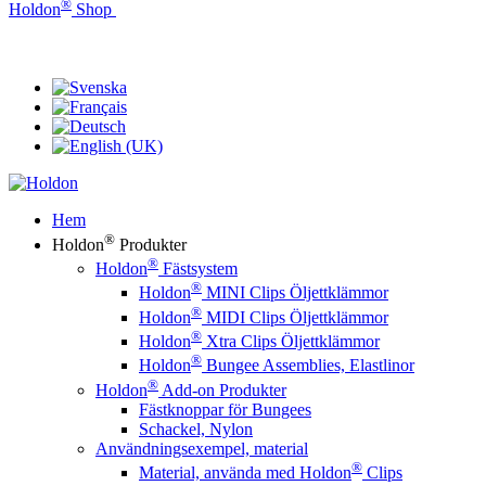
®
Holdon
Shop
®
Holdon
Eyelet Clips & Faster Fasteners
Hem
®
Holdon
Produkter
®
Holdon
Fästsystem
®
Holdon
MINI Clips Öljettklämmor
®
Holdon
MIDI Clips Öljettklämmor
®
Holdon
Xtra Clips Öljettklämmor
®
Holdon
Bungee Assemblies, Elastlinor
®
Holdon
Add-on Produkter
Fästknoppar för Bungees
Schackel, Nylon
Användningsexempel, material
®
Material, använda med Holdon
Clips