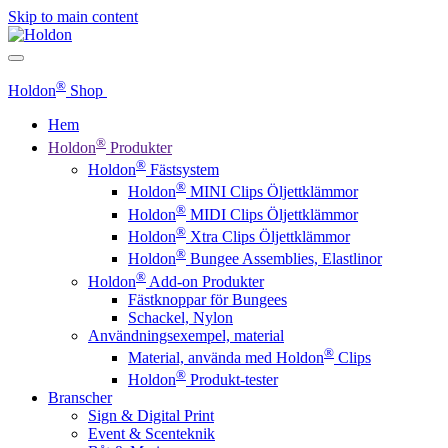
Skip to main content
®
Holdon
Shop
Hem
®
Holdon
Produkter
®
Holdon
Fästsystem
®
Holdon
MINI Clips Öljettklämmor
®
Holdon
MIDI Clips Öljettklämmor
®
Holdon
Xtra Clips Öljettklämmor
®
Holdon
Bungee Assemblies, Elastlinor
®
Holdon
Add-on Produkter
Fästknoppar för Bungees
Schackel, Nylon
Användningsexempel, material
®
Material, använda med Holdon
Clips
®
Holdon
Produkt-tester
Branscher
Sign & Digital Print
Event & Scenteknik