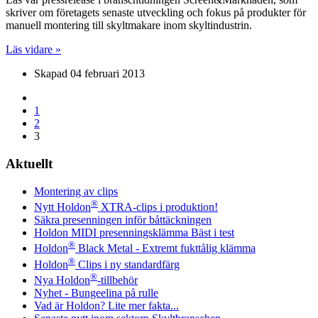
skriver om företagets senaste utveckling och fokus på produkter för
manuell montering till skyltmakare inom skyltindustrin.
Läs vidare »
Skapad
04 februari 2013
1
2
3
Aktuellt
Montering av clips
®
Nytt Holdon
XTRA-clips i produktion!
Säkra presenningen inför båttäckningen
Holdon MIDI presenningsklämma Bäst i test
®
Holdon
Black Metal - Extremt fukttålig klämma
®
Holdon
Clips i ny standardfärg
®
Nya Holdon
-tillbehör
Nyhet - Bungeelina på rulle
Vad är Holdon? Lite mer fakta...