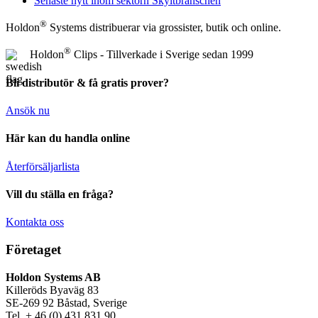
Senaste nytt inom sektorn Skyltbranschen
®
Holdon
Systems distribuerar via grossister, butik och online.
®
Holdon
Clips - Tillverkade i Sverige sedan 1999
Bli distributör & få gratis prover?
Ansök nu
Här kan du handla online
Återförsäljarlista
Vill du ställa en fråga?
Kontakta oss
Företaget
Holdon Systems AB
Killeröds Byaväg 83
SE-269 92 Båstad, Sverige
Tel. + 46 (0) 431 831 90