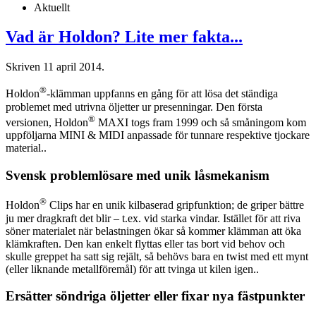
Aktuellt
Vad är Holdon? Lite mer fakta...
Skriven
11 april 2014
.
®
Holdon
-klämman uppfanns en gång för att lösa det ständiga
problemet med utrivna öljetter ur presenningar. Den första
®
versionen, Holdon
MAXI togs fram 1999 och så småningom kom
uppföljarna MINI & MIDI anpassade för tunnare respektive tjockare
material..
Svensk problemlösare med unik låsmekanism
®
Holdon
Clips har en unik kilbaserad gripfunktion; de griper bättre
ju mer dragkraft det blir – t.ex. vid starka vindar. Istället för att riva
söner materialet när belastningen ökar så kommer klämman att öka
klämkraften. Den kan enkelt flyttas eller tas bort vid behov och
skulle greppet ha satt sig rejält, så behövs bara en twist med ett mynt
(eller liknande metallföremål) för att tvinga ut kilen igen..
Ersätter söndriga öljetter eller fixar nya fästpunkter