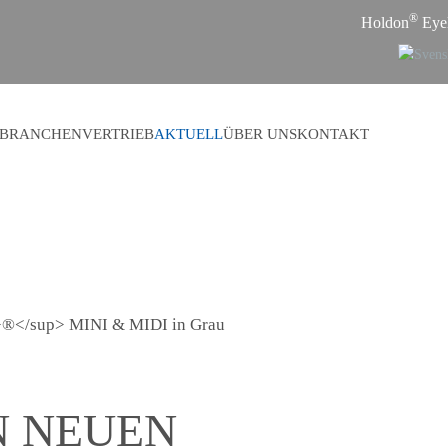
®
Holdon
Eyel
BRANCHEN
VERTRIEB
AKTUELL
ÜBER UNS
KONTAKT
N NEUEN