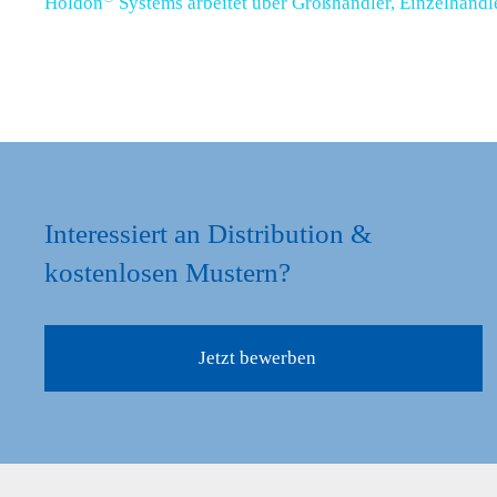
Holdon
Systems arbeitet über Großhändler, Einzelhändle
Interessiert an Distribution &
kostenlosen Mustern?
Jetzt bewerben