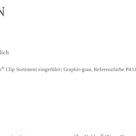
N
lich
®
n
Clip Sortiment eingeführt; Graphit-grau, Referenzfarbe P431
®