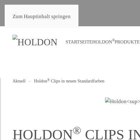
®
Holdon
Shop
Zum Hauptinhalt springen
®
STARTSEITE
HOLDON
PRODUKTE
®
Aktuell
Holdon
Clips in neuen Standardfarben
®
HOLDON
CLIPS I