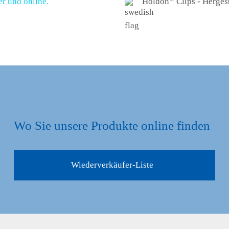
r und online.
Holdon
Clips - Herges
Wo Sie unsere Produkte online finden
Wiederverkäufer-Liste